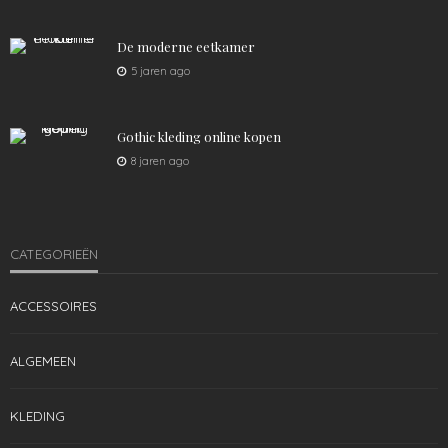
De moderne eetkamer
KLEDING
MANNEN
5 jaren ago
De perfecte jongensoutfit
1.53K
admin
4 jaren ago
Gothic kleding online kopen
8 jaren ago
CATEGORIEËN
ACCESSOIRES
ALGEMEEN
KLEDING