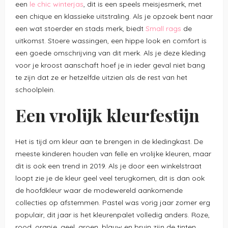
een
le chic winterjas
, dit is een speels meisjesmerk, met
een chique en klassieke uitstraling. Als je opzoek bent naar
een wat stoerder en stads merk, biedt
Small rags
de
uitkomst. Stoere wassingen, een hippe look en comfort is
een goede omschrijving van dit merk. Als je deze kleding
voor je kroost aanschaft hoef je in ieder geval niet bang
te zijn dat ze er hetzelfde uitzien als de rest van het
schoolplein.
Een vrolijk kleurfestijn
Het is tijd om kleur aan te brengen in de kledingkast. De
meeste kinderen houden van felle en vrolijke kleuren, maar
dit is ook een trend in 2019. Als je door een winkelstraat
loopt zie je de kleur geel veel terugkomen, dit is dan ook
de hoofdkleur waar de modewereld aankomende
collecties op afstemmen. Pastel was vorig jaar zomer erg
populair, dit jaar is het kleurenpalet volledig anders. Roze,
rood, oranje, geel, groen, blauw en bruin zijn de tinten