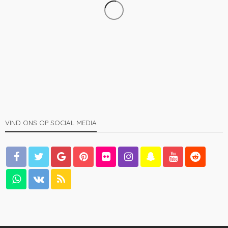
KLEDING
MANNEN
Dit is waarom steeds meer mensen voor bamboe
kleding kiezen
1.66K
admin
4 jaren ago
VIND ONS OP SOCIAL MEDIA
MANNEN
De baardkam: een onmisbare tool voor mannen met
gezichtsbeharing
1.27K
admin
4 jaren ago