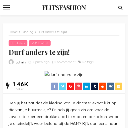
FLITSFASHION
Home
Kleding
Durf anders te zijn!
KLEDING
VROUWEN
Durf anders te zijn!
7 jaren ago
no comment
No tags
admin
1.46K
VIEWS
Ben jij het zat dat de kleding van je dochter exact lijkt op
die van je buurmeisje? En heb jij geen zin om voor de
zoveelste keer een drukke stad te moeten bezoeken, waar
je uiteindelijk weer beland bij de H&M? Kijk dan eens naar