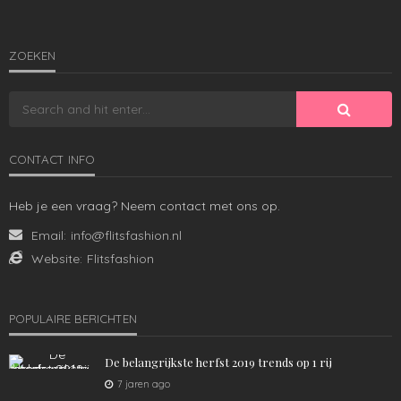
ZOEKEN
CONTACT INFO
MANNEN
Heb je een vraag? Neem contact met ons op.
Dit heb je nodig voor het volgende voetbalseizoen
Email:
info@flitsfashion.nl
1.49K
admin
4 jaren ago
Website:
Flitsfashion
POPULAIRE BERICHTEN
De belangrijkste herfst 2019 trends op 1 rij
7 jaren ago