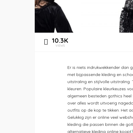
10.3K
VIEWS
Er is niets indrukwekkender dan go
met bijpassende kleding en scho
uitstraling en stijlvolle uitstrali
kleuren. Populaire kleurkeuzes v
algemeen besteden gothics heel v
over alles wordt uitvoerig nageda
outfits op de kop te tikken. Het 
Gelukkig zijn er online veel websh
kleding die passen binnen de gothi
alternatieve kleding online koopt