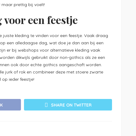
r maar prettig bij voelt!
 voor een feestje
e juiste kleding te vinden voor een feestje. Vaak draag
ing op een alledaagse dag, wat doe je dan aan bij een
zijn er bij webshops voor alternatieve kleding vaak
e worden dikwijls gebruikt door non-gothics als ze een
unnen ook door echte gothics aangeschaft worden.
lle jurk of rok en combineer deze met stoere zwarte
l op ieder feestje!
OK
SHARE ON TWITTER