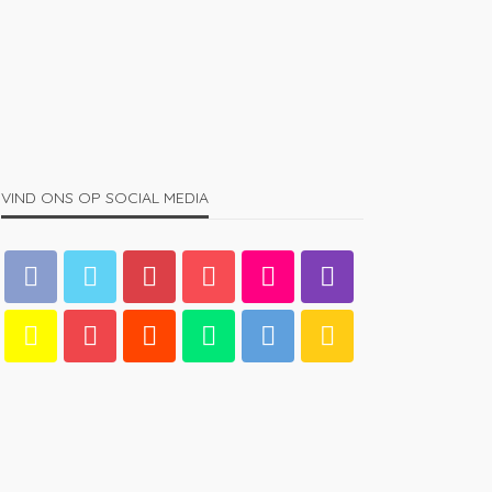
KLEDING
MANNEN
Dit is waarom steeds meer
mensen voor bamboe kleding
kiezen
1.66K
admin
4 jaren ago
VIND ONS OP SOCIAL MEDIA
MANNEN