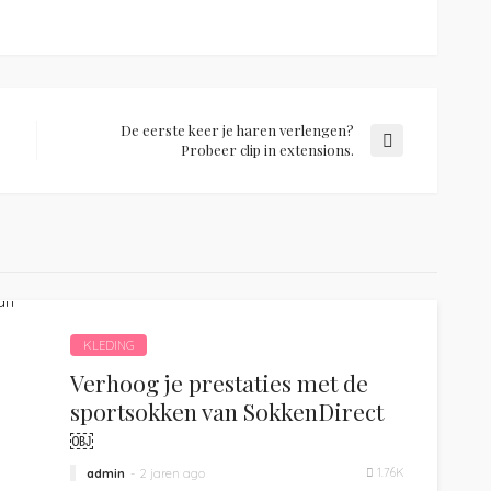
De eerste keer je haren verlengen?
Probeer clip in extensions.
KLEDING
Verhoog je prestaties met de
sportsokken van SokkenDirect
￼
1.76K
admin
2 jaren ago