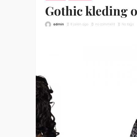
Gothic kleding 
admin
8 jaren ago
no comment
No tags