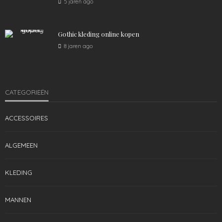
KLEDING
MANNEN
5 jaren ago
De perfecte jongensoutfit
1.53K
admin
4 jaren ago
Gothic kleding online kopen
8 jaren ago
CATEGORIEËN
ACCESSOIRES
ALGEMEEN
KLEDING
MANNEN