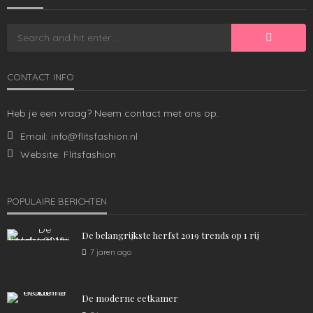
CONTACT INFO
MANNEN
Heb je een vraag? Neem contact met ons op.
Dit heb je nodig voor het volgende voetbalseizoen
Email:
info@flitsfashion.nl
1.49K
admin
4 jaren ago
Website:
Flitsfashion
POPULAIRE BERICHTEN
De belangrijkste herfst 2019 trends op 1 rij
7 jaren ago
De moderne eetkamer