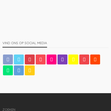
Dit is waarom steeds meer mensen voor bamboe
kleding kiezen
1.66K
admin
4 jaren ago
VIND ONS OP SOCIAL MEDIA
MANNEN
De baardkam: een onmisbare tool voor mannen met
gezichtsbeharing
1.27K
admin
4 jaren ago
ZOEKEN