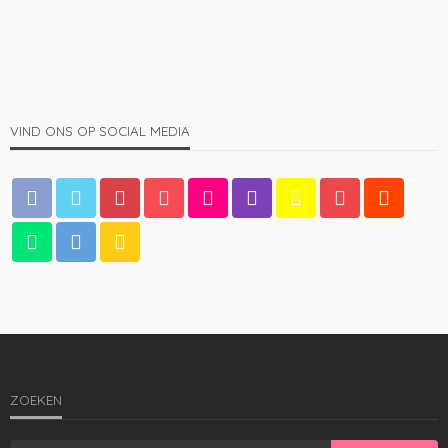
1.66K
admin
4 jaren ago
VIND ONS OP SOCIAL MEDIA
MANNEN
De baardkam: een onmisbare tool voor mannen met
gezichtsbeharing
1.27K
admin
4 jaren ago
ZOEKEN