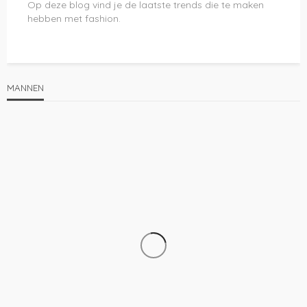
Op deze blog vind je de laatste trends die te maken
hebben met fashion.
MANNEN
KLEDING
MANNEN
Dit is waarom steeds meer mensen voor bamboe
kleding kiezen