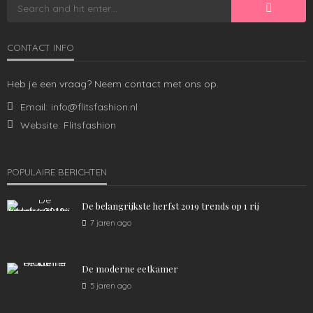
CONTACT INFO
MANNEN
Heb je een vraag? Neem contact met ons op.
Dit heb je nodig voor het volgende voetbalseizoen
Email:
info@flitsfashion.nl
1.49K
admin
4 jaren ago
Website:
Flitsfashion
POPULAIRE BERICHTEN
De belangrijkste herfst 2019 trends op 1 rij
7 jaren ago
De moderne eetkamer
KLEDING
MANNEN
5 jaren ago
De perfecte jongensoutfit