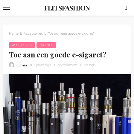
FLITSFASHION
Home
Accessoires
Toe aan een goede e-sigaret?
ACCESSOIRES
MANNEN
Toe aan een goede e-sigaret?
7 jaren ago
no comment
No tags
admin