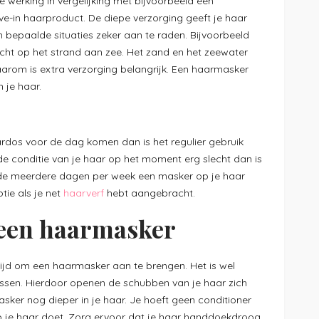
e werking in vergelijking met bijvoorbeeld een
ve-in haarproduct. De diepe verzorging geeft je haar
n bepaalde situaties zeker aan te raden. Bijvoorbeeld
cht op het strand aan zee. Het zand en het zeewater
aarom is extra verzorging belangrijk. Een haarmasker
n je haar.
ardos voor de dag komen dan is het regulier gebruik
de conditie van je haar op het moment erg slecht dan is
ode meerdere dagen per week een masker op je haar
tie als je net
haarverf
hebt aangebracht.
 een haarmasker
 tijd om een haarmasker aan te brengen. Het is wel
assen. Hierdoor openen de schubben van je haar zich
sker nog dieper in je haar. Je hoeft geen conditioner
p je haar doet. Zorg ervoor dat je haar handdoekdroog