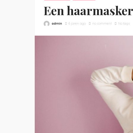
Een haarmasker:
admin
6 jaren ago
no comment
No tags