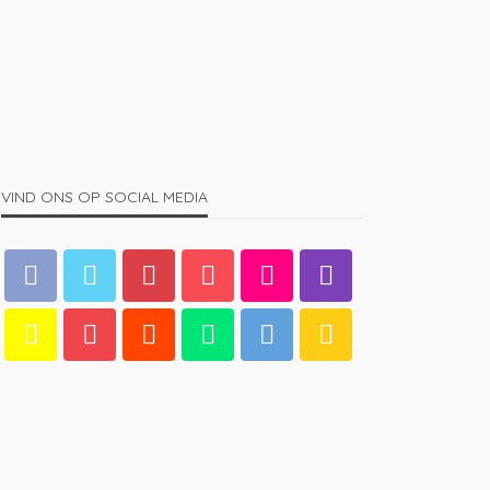
KLEDING
MANNEN
Dit is waarom steeds meer
mensen voor bamboe kleding
kiezen
1.66K
admin
4 jaren ago
VIND ONS OP SOCIAL MEDIA
MANNEN