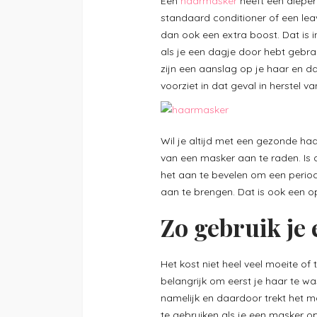
Een
haarmasker
heeft een dieper
standaard conditioner of een lea
dan ook een extra boost. Dat is i
als je een dagje door hebt gebra
zijn een aanslag op je haar en d
voorziet in dat geval in herstel va
Wil je altijd met een gezonde ha
van een masker aan te raden. Is 
het aan te bevelen om een peri
aan te brengen. Dat is ook een op
Zo gebruik je
Het kost niet heel veel moeite of
belangrijk om eerst je haar te w
namelijk en daardoor trekt het ma
te gebruiken als je een masker o