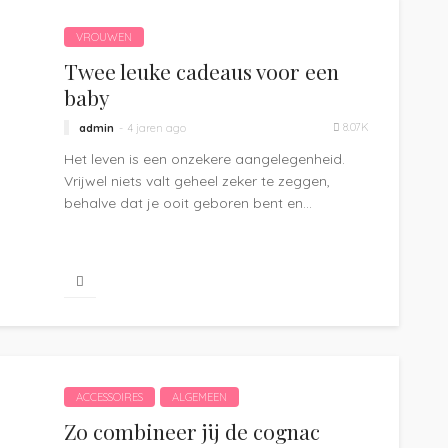
VROUWEN
Twee leuke cadeaus voor een
baby
8.07K
admin
4 jaren ago
Het leven is een onzekere aangelegenheid.
Vrijwel niets valt geheel zeker te zeggen,
behalve dat je ooit geboren bent en...
ACCESSOIRES
ALGEMEEN
Zo combineer jij de cognac