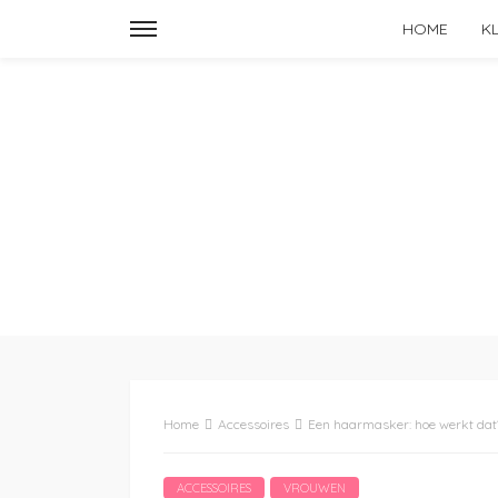
HOME
K
Home
Accessoires
Een haarmasker: hoe werkt dat
ACCESSOIRES
VROUWEN