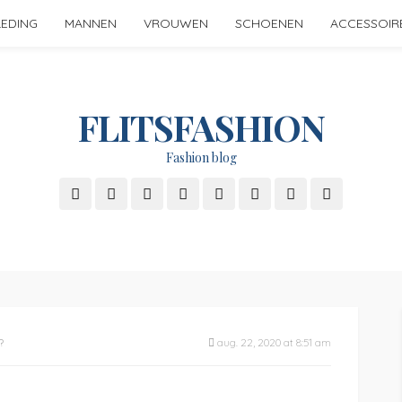
LEDING
MANNEN
VROUWEN
SCHOENEN
ACCESSOIR
FLITSFASHION
Fashion blog
?
aug. 22, 2020 at 8:51 am