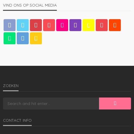
VIND ONS OP SOCIAL MEDIA
MANNEN
De baardkam: een onmisbare tool voor mannen met
gezichtsbeharing
1.27K
admin
4 jaren ago
ZOEKEN
CONTACT INFO
MANNEN