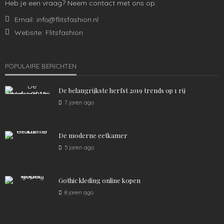
Heb je een vraag? Neem contact met ons op.
Dit heb je nodig voor het volgende voetbalseizoen
Email:
info@flitsfashion.nl
1.49K
admin
4 jaren ago
Website:
Flitsfashion
POPULAIRE BERICHTEN
De belangrijkste herfst 2019 trends op 1 rij
7 jaren ago
De moderne eetkamer
KLEDING
MANNEN
5 jaren ago
De perfecte jongensoutfit
1.53K
admin
4 jaren ago
Gothic kleding online kopen
8 jaren ago