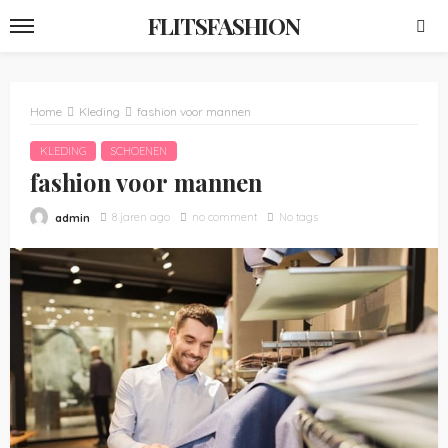
FLITSFASHION
Home
Kleding
fashion voor mannen
KLEDING
SCHOENEN
fashion voor mannen
8 jaren ago
no comment
No tags
admin