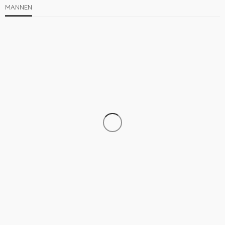
MANNEN
KLEDING
MANNEN
Dit is waarom steeds meer mensen voor bamboe
kleding kiezen
1.66K
admin
4 jaren ago